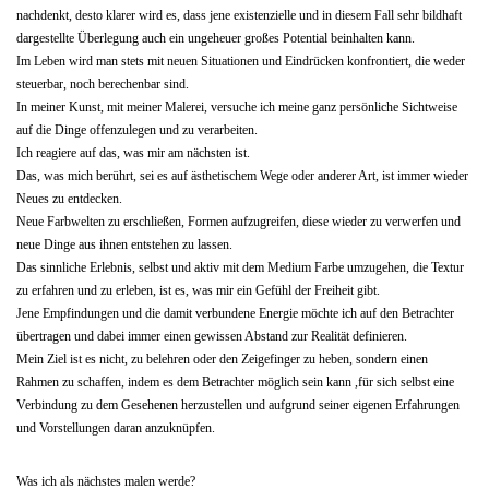
nachdenkt, desto klarer wird es, dass jene existenzielle und in diesem Fall sehr bildhaft
dargestellte Überlegung auch ein ungeheuer großes Potential beinhalten kann.
Im Leben wird man stets mit neuen Situationen und Eindrücken konfrontiert, die weder
steuerbar, noch berechenbar sind.
In meiner Kunst, mit meiner Malerei, versuche ich meine ganz persönliche Sichtweise
auf die Dinge offenzulegen und zu verarbeiten.
Ich reagiere auf das, was mir am nächsten ist.
Das, was mich berührt, sei es auf ästhetischem Wege oder anderer Art, ist immer wieder
Neues zu entdecken.
Neue Farbwelten zu erschließen, Formen aufzugreifen, diese wieder zu verwerfen und
neue Dinge aus ihnen entstehen zu lassen.
Das sinnliche Erlebnis, selbst und aktiv mit dem Medium Farbe umzugehen, die Textur
zu erfahren und zu erleben, ist es, was mir ein Gefühl der Freiheit gibt.
Jene Empfindungen und die damit verbundene Energie möchte ich auf den Betrachter
übertragen und dabei immer einen gewissen Abstand zur Realität definieren.
Mein Ziel ist es nicht, zu belehren oder den Zeigefinger zu heben, sondern einen
Rahmen zu schaffen, indem es dem Betrachter möglich sein kann ,für sich selbst eine
Verbindung zu dem Gesehenen herzustellen und aufgrund seiner eigenen Erfahrungen
und Vorstellungen daran anzuknüpfen.
Was ich als nächstes malen werde?