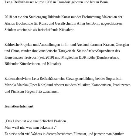
Lena Reifenhäuser
wurde 1986 in Troisdorf geboren und lebt in Bonn.
2018 hat sie den Studiengang Bildende Kunst mit der Fachrichtung Malerei an der
Alanus Hochschule für Kunst und Gesellschaft in Alfter bei Bonn, abgeschlossen.
Seitdem arbeitet sie als freischaffende Künstlerin.
Zahlreiche Projekte und Ausstellungen im In- und Ausland, darunter Krakau, Georgien
und China, runden ihre künstlerische Tätigkeit ab. Sie ist Atelier-Stipendiatin des
Kunsthauses Troisdorf (seit 2019) und Mitglied im BBK Köln (Bundesverband
Bildender Künstlerinnen und Künstler).
Zudem absolvierte Lena Reifenhäuser eine Gesangsausbildung bei der Sopranistin
Mariola Mainka (Oper Köln) und arbeitet mit dem Musiker, Komponisten, Produzenten
und Pianisten Jürgen Fritz zusammen.
Künstlerstatement
„Das Leben ist wie eine Schachtel Pralinen.
Man weiß nie, was man bekommt .“
Es steckt sehr viel Wahres in diesem berühmten Filmzitat, und je mehr man darüber