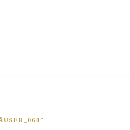
ÄUSER_060
”