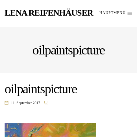
LENA REIFENHÄUSER
HAUPTMENÜ
oilpaintspicture
oilpaintspicture
11. September 2017