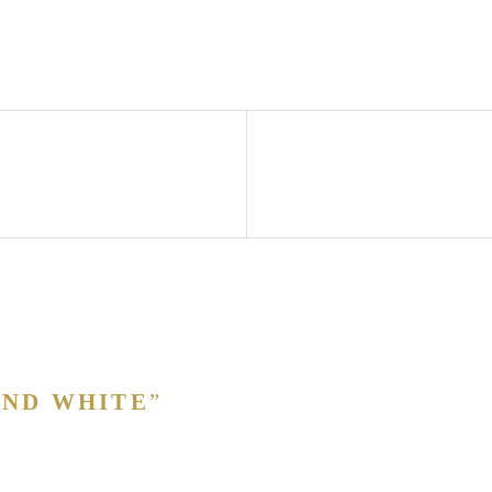
AND WHITE
”