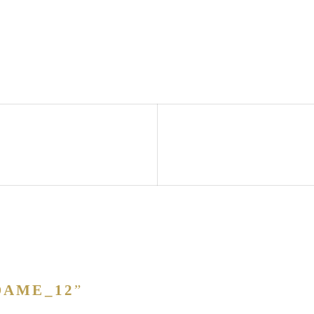
DAME_12
”